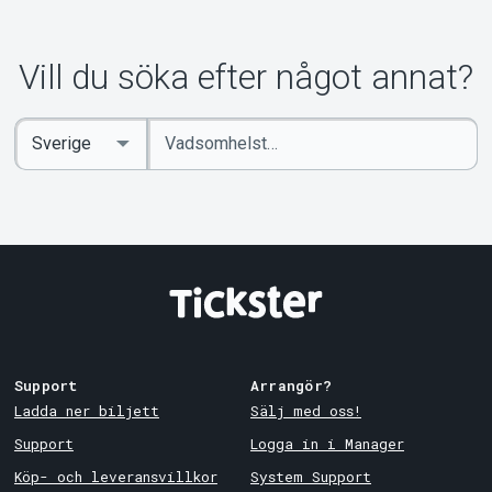
Vill du söka efter något annat?
Ange
Select
sökord
Country
Support
Arrangör?
Ladda ner biljett
Sälj med oss!
Support
Logga in i Manager
Köp- och leveransvillkor
System Support