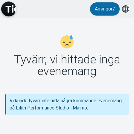
Arrangör?
MyTickster
Tyvärr, vi hittade inga
Support
evenemang
Vi kunde tyvärr inte hitta några kommande evenemang
Om Tickster
på Lilith Performance Studio i Malmö.