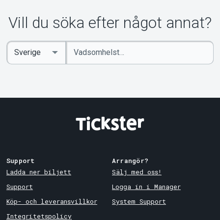
Vill du söka efter något annat?
Ange
Select
sökord
Country
Support
Arrangör?
Ladda ner biljett
Sälj med oss!
Support
Logga in i Manager
Köp- och leveransvillkor
System Support
Integritetspolicy