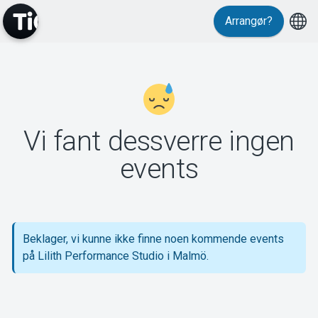
Arrangør?
MyTickster
Vi fant dessverre ingen
Support
events
Beklager, vi kunne ikke finne noen kommende events
Om Tickster
på Lilith Performance Studio i Malmö.