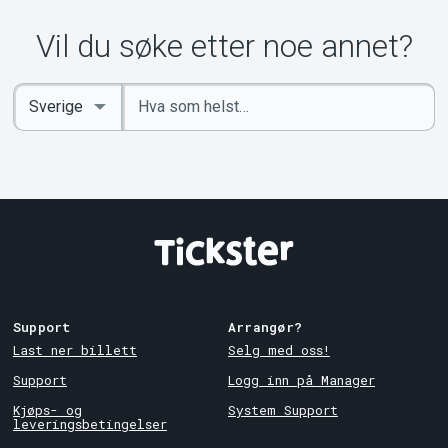
Vil du søke etter noe annet?
Angi
Select
nøkkelord
Country
Support
Arrangør?
Last ner billett
Selg med oss!
Support
Logg inn på Manager
Kjøps- og
System Support
leveringsbetingelser