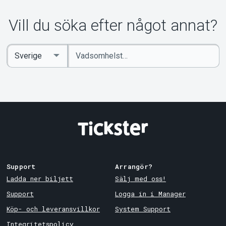
Om Tickster
Vill du söka efter något annat?
Ange
Select
sökord
Country
Support
Arrangör?
Ladda ner biljett
Sälj med oss!
Support
Logga in i Manager
Köp- och leveransvillkor
System Support
Integritetspolicy