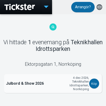
Arrangör?
Evenemang
Vi hittade
1
evenemang
på
Teknikhallen
MyTickster
Idrottsparken
Ektorpsgatan 1
,
Norrköping
Support
4 dec 2026,
Teknikhallen
Julbord & Show 2026
Köp
Idrottsparken,
Norrköping