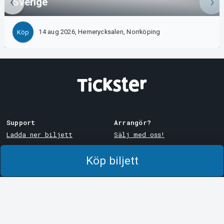
Sverige
14 aug 2026, Hemerycksalen, Norrköping
Köp
Support
Arrangör?
Ladda ner biljett
Sälj med oss!
Support
Logga in i Manager
Köp biljett
Köp- och leveransvillkor
System Support
Integritetspolicy
Om cookies på Tickster
Tickster
Arvika