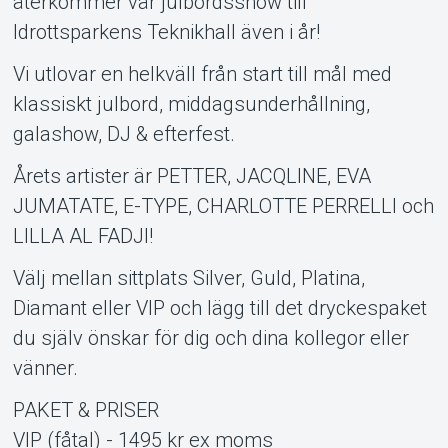
återkommer vår julbordsshow till
Idrottsparkens Teknikhall även i år!
Vi utlovar en helkväll från start till mål med
klassiskt julbord, middagsunderhållning,
galashow, DJ & efterfest.
Support
Årets artister är PETTER, JACQLINE, EVA
JUMATATE, E-TYPE, CHARLOTTE PERRELLI och
LILLA AL FADJI!
Välj mellan sittplats Silver, Guld, Platina,
Diamant eller VIP och lägg till det dryckespaket
du själv önskar för dig och dina kollegor eller
vänner.
PAKET & PRISER
Om Tickster
VIP (fåtal) - 1495 kr ex moms