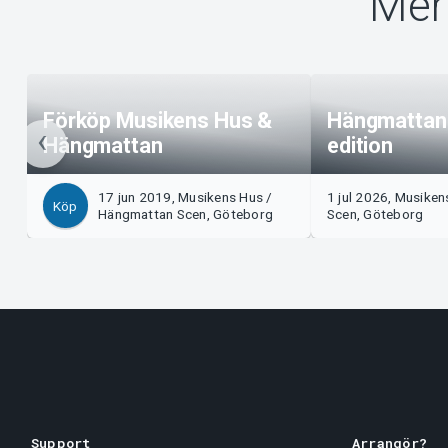
Mer
Förköp Musikens Hus &
Hängmatta
Hängmattan
edition
17 jun 2019, Musikens Hus /
1 jul 2026, Musike
Köp
Hängmattan Scen, Göteborg
Scen, Göteborg
Support
Arrangör?