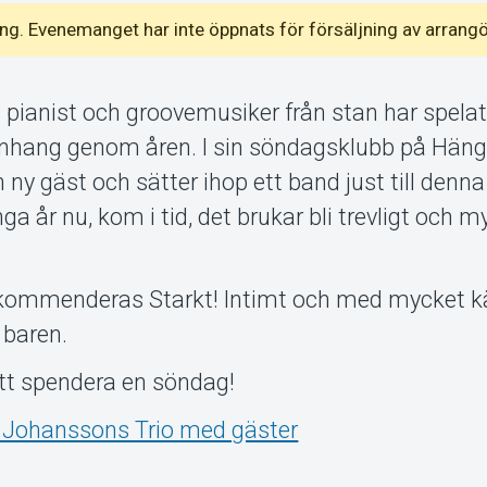
emang. Evenemanget har inte öppnats för försäljning av arrang
pianist och groovemusiker från stan har spelat
ang genom åren. I sin söndagsklubb på Hän
ny gäst och sätter ihop ett band just till denna 
a år nu, kom i tid, det brukar bli trevligt och m
ekommenderas Starkt! Intimt och med mycket k
 baren.
 att spendera en söndag!
 Johanssons Trio med gäster