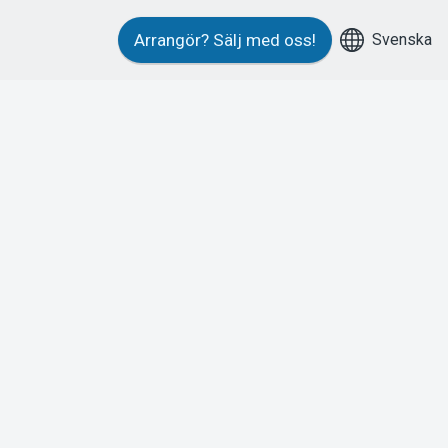
Svenska
Arrangör?
Sälj med oss!