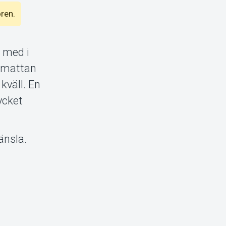
ören.
 med i
gmattan
kväll. En
ycket
änsla.