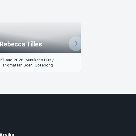
Rebecca Tilles
APHUSET + APA
27 aug 2026, Musikens Hus /
28 aug 2026, Mus
Köp
Hängmattan Scen, Göteborg
Hängmattan Scen
Arvika