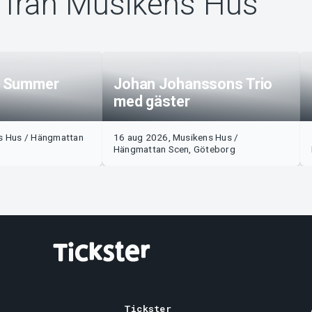
 från Musikens Hus
n Summer
Johan Johanssons Trio
med gäster
ns Hus / Hängmattan
16 aug 2026, Musikens Hus /
Hängmattan Scen, Göteborg
Tickster