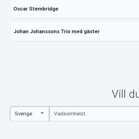
Oscar Stembridge
Johan Johanssons Trio med gäster
Vill 
Ange
Select
sökord
Country