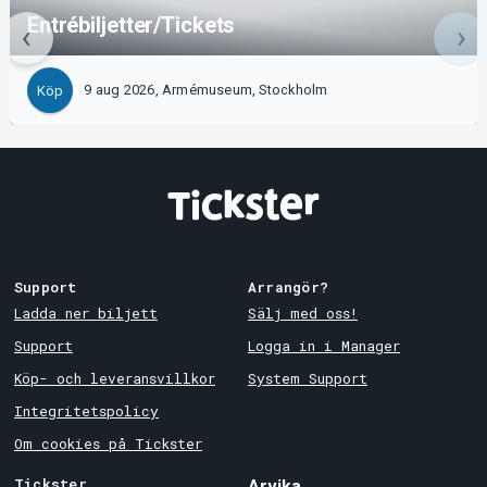
Entrébiljetter/Tickets
9 aug 2026, Armémuseum, Stockholm
Köp
Support
Arrangör?
Ladda ner biljett
Sälj med oss!
Support
Logga in i Manager
Köp- och leveransvillkor
System Support
Integritetspolicy
Om cookies på Tickster
Tickster
Arvika