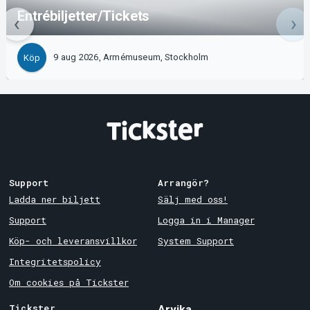
Entrébiljetter/Tickets
9 aug 2026, Armémuseum, Stockholm
Köp
Support
Arrangör?
Ladda ner biljett
Sälj med oss!
Support
Logga in i Manager
Köp- och leveransvillkor
System Support
Integritetspolicy
Om cookies på Tickster
Tickster
Arvika