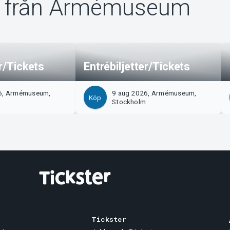
 från Armémuseum
er/Tickets
Entrébiljetter/Tickets
6, Armémuseum,
9 aug 2026, Armémuseum,
Köp
m
Stockholm
Tickster