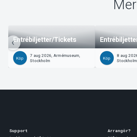
Mer
Entrébiljetter/Tickets
Entrébiljett
7 aug 2026, Armémuseum,
8 aug 202
Köp
Köp
Stockholm
Stockhol
Support
Arrangör?