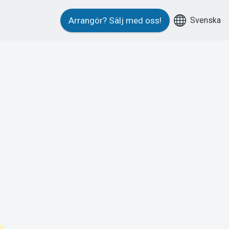
Svenska
Arrangör?
Sälj med oss!