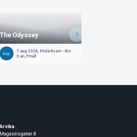
Spider-Man: Bra
The Odyssey
Day
7 aug 2026, Röda Kvarn - Bio
7 aug 2026, Saga -
Köp
Köp
3:an, Piteå
Piteå
Arvika
Magasinsgatan 8