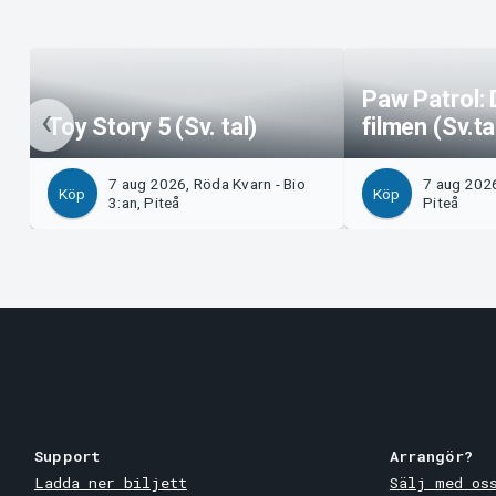
Paw Patrol: 
Toy Story 5 (Sv. tal)
filmen (Sv.ta
7 aug 2026, Röda Kvarn - Bio
7 aug 2026
Köp
Köp
3:an, Piteå
Piteå
Support
Arrangör?
Ladda ner biljett
Sälj med os