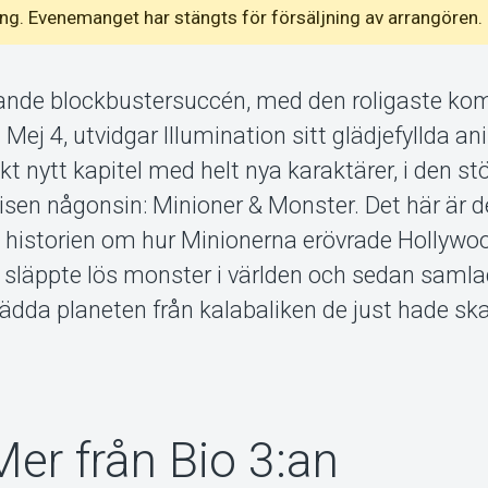
emang. Evenemanget har stängts för försäljning av arrangören.
ande blockbustersuccén, med den roligaste ko
 4, utvidgar Illumination sitt glädjefyllda a
t nytt kapitel med helt nya karaktärer, i den st
sen någonsin: Minioner & Monster. Det här är de
a historien om hur Minionerna erövrade Hollywoo
lt, släppte lös monster i världen och sedan samla
ädda planeten från kalabaliken de just hade sk
Mer från Bio 3:an