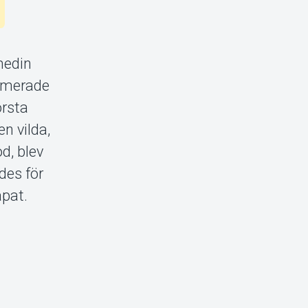
medin
nimerade
örsta
n vilda,
d, blev
des för
apat.