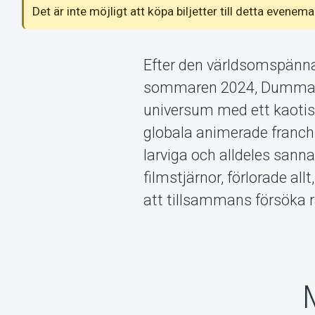
Det är inte möjligt att köpa biljetter till detta even
Efter den världsomspänn
sommaren 2024, Dumma Mej
universum med ett kaotisk
globala animerade franchi
larviga och alldeles sann
filmstjärnor, förlorade al
att tillsammans försöka r