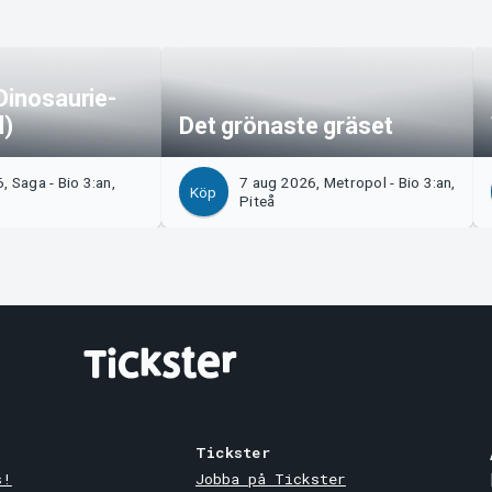
Dinosaurie-
l)
Det grönaste gräset
, Saga - Bio 3:an,
7 aug 2026, Metropol - Bio 3:an,
Köp
Piteå
Tickster
s!
Jobba på Tickster