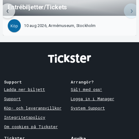
Entrébiljetter/Tickets
10 aug 2026, Armémuseum, Stockholm
Köp
Support
Arrangör?
Ladda ner biljett
Sälj med oss!
Support
Logga in i Manager
Köp- och leveransvillkor
System Support
Integritetspolicy
Om cookies på Tickster
Tickster
Arvika