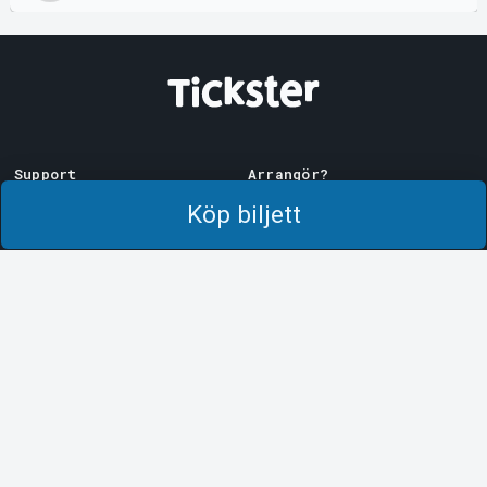
Support
Arrangör?
Ladda ner biljett
Sälj med oss!
Köp biljett
Support
Logga in i Manager
Köp- och leveransvillkor
System Support
Integritetspolicy
Om cookies på Tickster
Tickster
Arvika
Jobba på Tickster
Magasinsgatan 8
Box 334
Logotyper & media
SE-671 27
Arvika
LinkedIn