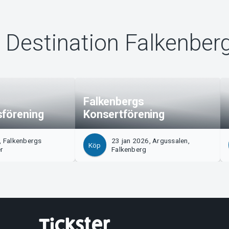
 Destination Falkenber
Falkenbergs
sförening
Konsertförening
, Falkenbergs
23 jan 2026, Argussalen,
Köp
er
Falkenberg