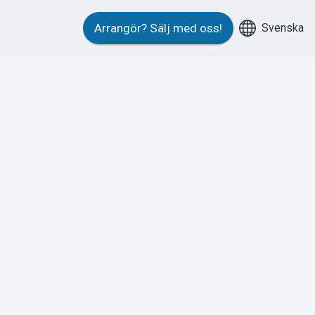
Svenska
Arrangör?
Sälj med oss!