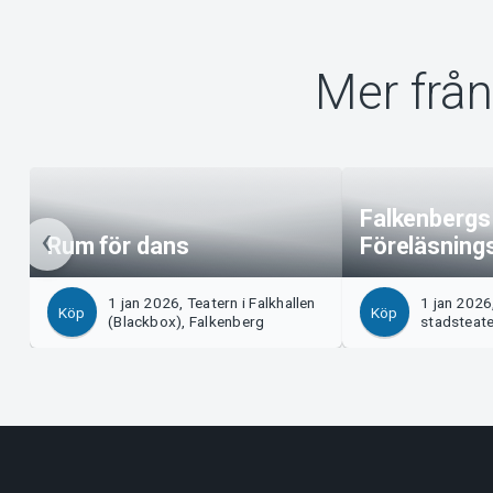
Mer från
Falkenbergs
Rum för dans
Föreläsning
1 jan 2026, Teatern i Falkhallen
1 jan 2026
Köp
Köp
(Blackbox), Falkenberg
stadsteat