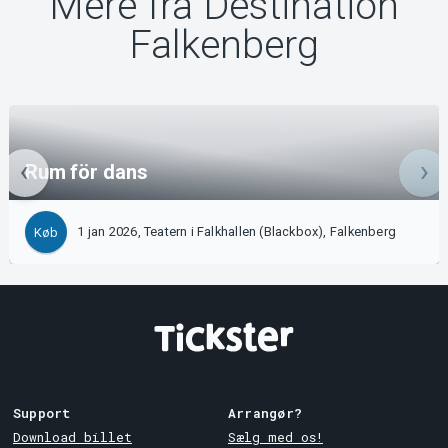
Mere fra Destination
Falkenberg
Rum för dans
1 jan 2026, Teatern i Falkhallen (Blackbox), Falkenberg
Køb
Support
Arrangør?
Download billet
Sælg med os!