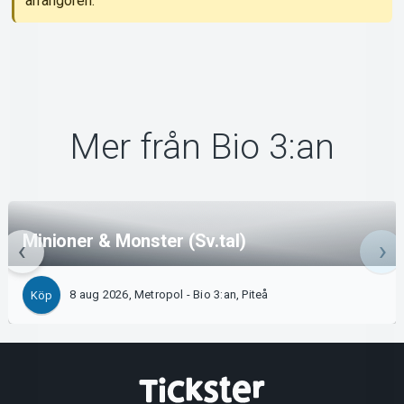
arrangören.
Mer från Bio 3:an
Minioner & Monster (Sv.tal)
8 aug 2026, Metropol - Bio 3:an, Piteå
Köp