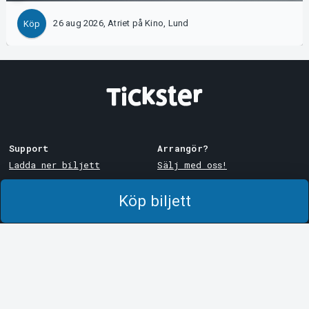
26 aug 2026, Atriet på Kino, Lund
Köp
Support
Arrangör?
Ladda ner biljett
Sälj med oss!
Support
Logga in i Manager
Köp biljett
Köp- och leveransvillkor
System Support
Integritetspolicy
Om cookies på Tickster
Tickster
Arvika
Jobba på Tickster
Magasinsgatan 8
Box 334