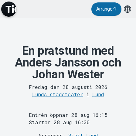
Arrangör?
Evenemang
En pratstund med
Anders Jansson och
Johan Wester
Fredag den 28 augusti 2026
MyTickster
Lunds stadsteater
i
Lund
Entrén öppnar 28 aug 16:15
Startar 28 aug 16:30
Arrangör:
Visit Lund