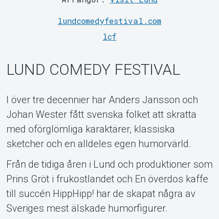
lundcomedyfestival.com
lcf
LUND COMEDY FESTIVAL
Support
I över tre decennier har Anders Jansson och
Johan Wester fått svenska folket att skratta
med oförglömliga karaktärer, klassiska
sketcher och en alldeles egen humorvärld.
Från de tidiga åren i Lund och produktioner som
Prins Gröt i frukostlandet och En överdos kaffe
till succén HippHipp! har de skapat några av
Om Tickster
Sveriges mest älskade humorfigurer.