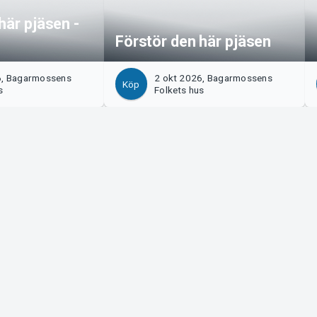
här pjäsen -
Förstör den här pjäsen
6, Bagarmossens
2 okt 2026, Bagarmossens
Köp
s
Folkets hus
Tickster
s!
Jobba på Tickster
Manager
Logotyper & media
ort
LinkedIn