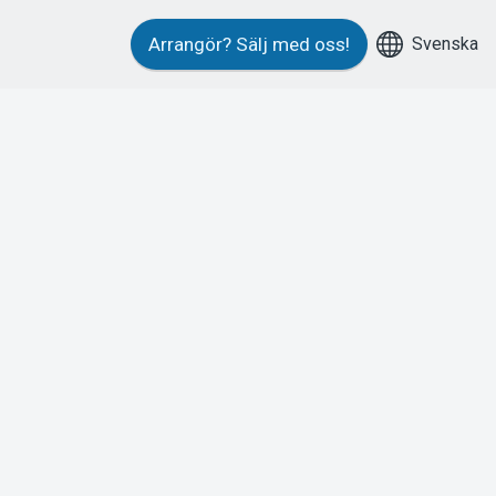
Svenska
Arrangör?
Sälj med oss!