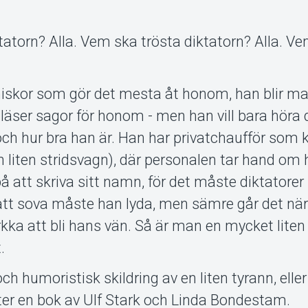
tatorn? Alla. Vem ska trösta diktatorn? Alla. V
iskor som gör det mesta åt honom, han blir m
läser sagor för honom - men han vill bara höra
ch hur bra han är. Han har privatchaufför som 
en liten stridsvagn), där personalen tar hand om
å att skriva sitt namn, för det måste diktatorer
v att sova måste han lyda, men sämre går det nä
irkka att bli hans vän. Så är man en mycket liten
.
ch humoristisk skildring av en liten tyrann, ell
Efter en bok av Ulf Stark och Linda Bondestam.