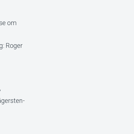
lse om
g: Roger
t
v
ägersten-