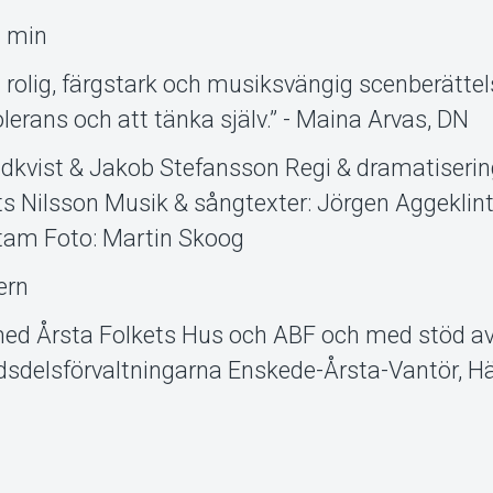
0 min
en rolig, färgstark och musiksvängig scenberätte
olerans och att tänka själv.” - Maina Arvas, DN
kvist & Jakob Stefansson Regi & dramatiserin
s Nilsson Musik & sångtexter: Jörgen Aggeklin
stam Foto: Martin Skoog
ern
med Årsta Folkets Hus och ABF och med stöd a
sdelsförvaltningarna Enskede-Årsta-Vantör, H