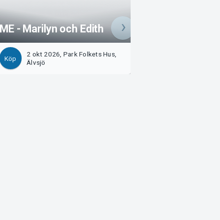
ME - Marilyn och Edith
Den enfaldige m
2 okt 2026, Park Folkets Hus,
5 okt 2026, Årsta
Köp
Köp
Älvsjö
Teater
Arvika
Magasinsgatan 8
Box 334
SE-671 27
Arvika