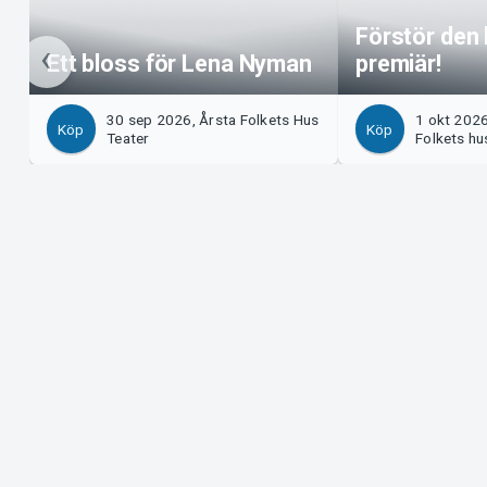
Förstör den 
Ett bloss för Lena Nyman
premiär!
30 sep 2026, Årsta Folkets Hus
1 okt 202
Köp
Köp
Teater
Folkets hu
Support
Arrangör?
Ladda ner biljett
Sälj med os
Support
Logga in i 
Köp- och leveransvillkor
System Supp