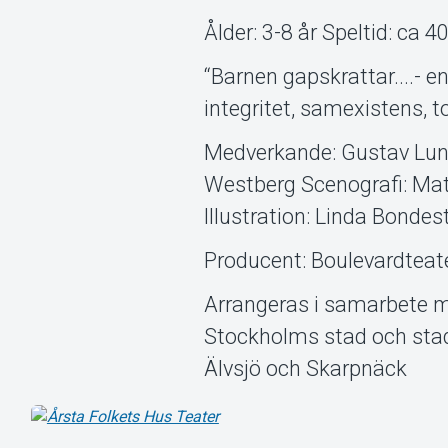
Ålder: 3-8 år Speltid: ca 4
“Barnen gapskrattar....- 
integritet, samexistens, t
Medverkande: Gustav Lund
Westberg Scenografi: Mat
Illustration: Linda Bonde
Producent: Boulevardteat
Arrangeras i samarbete 
Stockholms stad och stad
Älvsjö och Skarpnäck