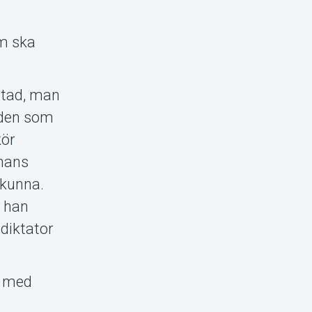
em ska
atad, man
 den som
kör
 hans
 kunna.
r han
 diktator
er med