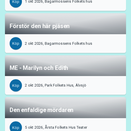
1 okt 2026, Bagarmossens Folkets hus
Köp
Förstör den här pjäsen
2 okt 2026, Bagarmossens Folkets hus
Köp
ME - Marilyn och Edith
Support
2 okt 2026, Park Folkets Hus, Älvsjö
Köp
Den enfaldige mördaren
5 okt 2026, Årsta Folkets Hus Teater
Köp