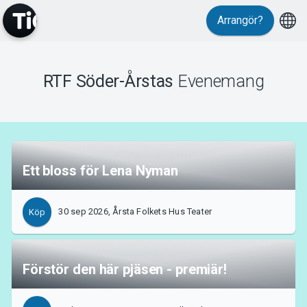
Arrangör?
Evenemang
RTF Söder-Årstas
Evenemang
Ett bloss för Lena Nyman
30 sep 2026, Årsta Folkets Hus Teater
Köp
Förstör den här pjäsen - premiär!
MyTickster