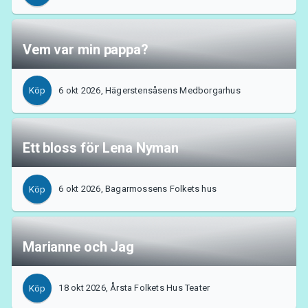
Vem var min pappa?
6 okt 2026, Hägerstensåsens Medborgarhus
Köp
Om Tickster
Ett bloss för Lena Nyman
6 okt 2026, Bagarmossens Folkets hus
Köp
Marianne och Jag
18 okt 2026, Årsta Folkets Hus Teater
Köp