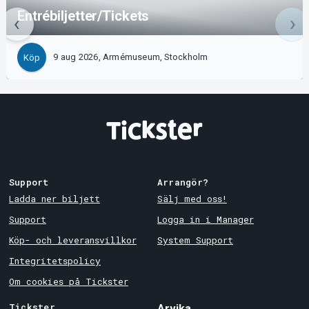
Entrébiljetter/Tickets
9 aug 2026, Armémuseum, Stockholm
Köp
Support
Arrangör?
Ladda ner biljett
Sälj med oss!
Support
Logga in i Manager
Köp- och leveransvillkor
System Support
Integritetspolicy
Om cookies på Tickster
Tickster
Arvika