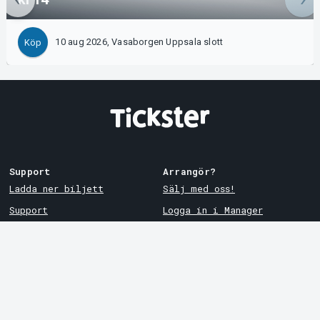
10 aug 2026, Vasaborgen Uppsala slott
Köp
Support
Arrangör?
Ladda ner biljett
Sälj med oss!
Support
Logga in i Manager
Köp- och leveransvillkor
System Support
Integritetspolicy
Om cookies på Tickster
Tickster
Arvika
Jobba på Tickster
Magasinsgatan 8