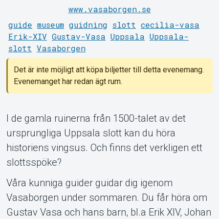
www.vasaborgen.se
guide
museum
guidning
slott
cecilia-vasa
Erik-XIV
Gustav-Vasa
Uppsala
Uppsala-
slott
Vasaborgen
Det är inte möjligt att köpa biljetter till detta evenemang.
Om Tickster
Evenemanget har redan ägt rum.
I de gamla ruinerna från 1500-talet av det
ursprungliga Uppsala slott kan du höra
historiens vingsus. Och finns det verkligen ett
slottsspöke?
Våra kunniga guider guidar dig igenom
Vasaborgen under sommaren. Du får höra om
Gustav Vasa och hans barn, bl.a Erik XIV, Johan