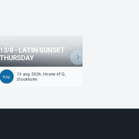
13/8 - LATIN SUNSET
THURSDAY
SUNNY SIDE UP
13 aug 2026, House of Q,
16 aug 2026, Hou
Köp
Köp
Stockholm
Stockholm