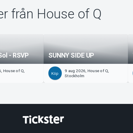
r från House of Q
Sol - RSVP
SUNNY SIDE UP
, House of Q,
9 aug 2026, House of Q,
Köp
m
Stockholm