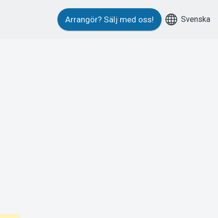
Svenska
Arrangör?
Sälj med oss!