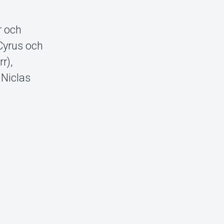
r och
 Cyrus och
r),
 Niclas