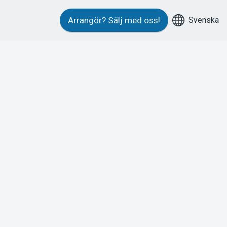
Svenska
Arrangör?
Sälj med oss!