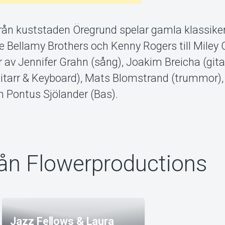
rån kuststaden Öregrund spelar gamla klassike
he Bellamy Brothers och Kenny Rogers till Miley
 av Jennifer Grahn (sång), Joakim Breicha (gitar
gitarr & Keyboard), Mats Blomstrand (trummor),
h Pontus Sjölander (Bas).
rån Flowerproductions
Jazz Fellows & Laura