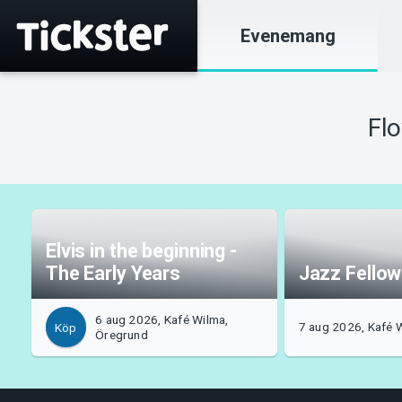
Evenemang
Fl
Elvis in the beginning -
The Early Years
Jazz Fellow
6 aug 2026, Kafé Wilma,
7 aug 2026, Kafé 
Köp
Öregrund