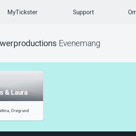
MyTickster
Support
Om
owerproductions
Evenemang
s & Laura
Wilma, Öregrund