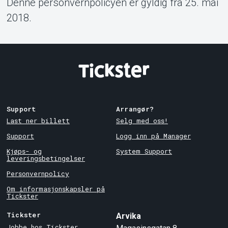
Denne personvernpolicyen er gyldig fra 25. mai
2018.
Support
Arrangør?
Last ner billett
Selg med oss!
Support
Logg inn på Manager
Kjøps- og
System Support
leveringsbetingelser
Personvernpolicy
Om informasjonskapsler på
Tickster
Tickster
Arvika
Jobbe hos Tickster