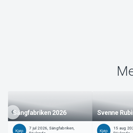
Me
Sängfabriken 2026
Svenne Rubi
7 jul 2026, Sängfabriken,
15 aug 202
Kjøp
Kjøp
Rävlanda
Rävlanda