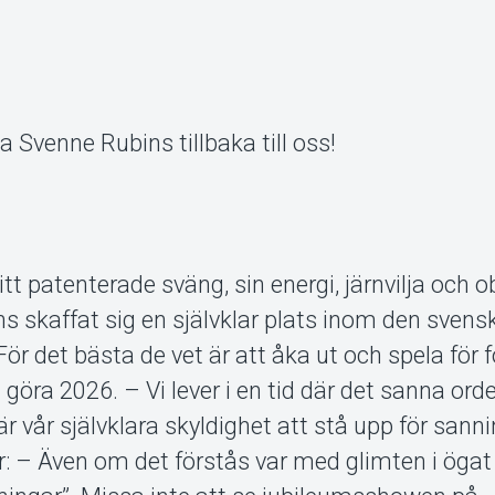
a Svenne Rubins tillbaka till oss!
t patenterade sväng, sin energi, järnvilja och o
s skaffat sig en självklar plats inom den svens
För det bästa de vet är att åka ut och spela för f
 göra 2026. – Vi lever i en tid där det sanna ord
r vår självklara skyldighet att stå upp för sann
r: – Även om det förstås var med glimten i ögat 