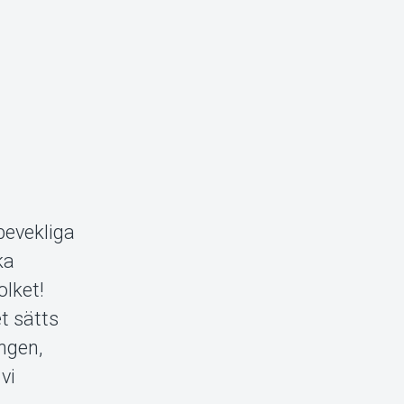
bevekliga
ka
olket!
et sätts
ingen,
vi