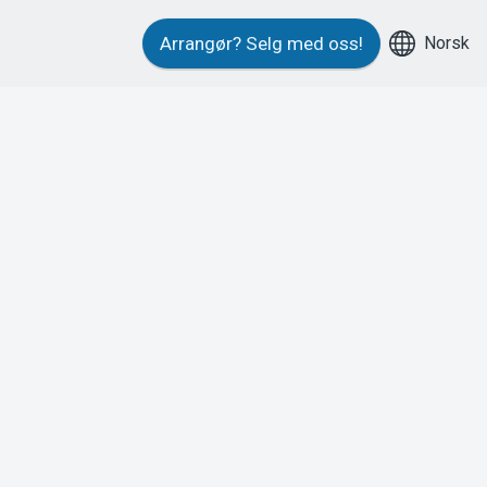
Norsk
Arrangør?
Selg med oss!