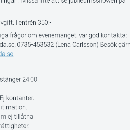
nningar”. Missa inte att se jubileumsshowen på
gift. I entrén 350:-
riga frågor om evenemanget, var god kontakta:
da.se, 0735-453532 (Lena Carlsson) Besök gär
da.se
stänger 24:00.
Ej kontanter.
gitimation.
 ej tillåtna.
ättigheter.