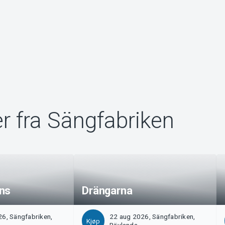
r fra Sängfabriken
ns
Drängarna
6, Sängfabriken,
22 aug 2026, Sängfabriken,
Kjøp
Rävlanda