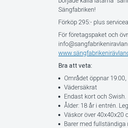
började kalla låtarna ”sa
Sängfabriken!
Förköp 295:- plus serviceav
För företagspaket och öv
info@sangfabrikeniravlan
www.sängfabrikenirävlan
Bra att veta:
Området öppnar 19:00, 
Vädersäkrat
Endast kort och Swish. 
Ålder: 18 år i entrén. Le
Väskor över 40x40x20 cm
Barer med fullständiga r