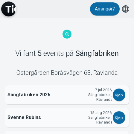
Arrangør?
MyTickster
Vi fant
5
events
på
Sängfabriken
Östergården Boråsvägen 63
,
Rävlanda
Support
7 jul 2026,
Sängfabriken 2026
Sängfabriken,
Kjøp
Rävlanda
15 aug 2026,
Svenne Rubins
Sängfabriken,
Kjøp
Rävlanda
Om Tickster