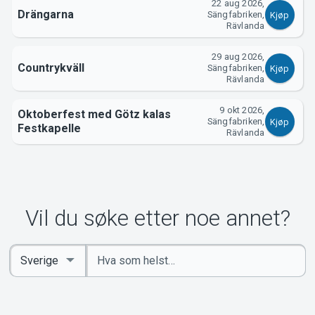
22 aug 2026,
Drängarna
Sängfabriken,
Kjøp
Rävlanda
29 aug 2026,
Countrykväll
Sängfabriken,
Kjøp
Rävlanda
9 okt 2026,
Oktoberfest med Götz kalas
Sängfabriken,
Kjøp
Festkapelle
Rävlanda
Vil du søke etter noe annet?
Angi
Select
nøkkelord
Country