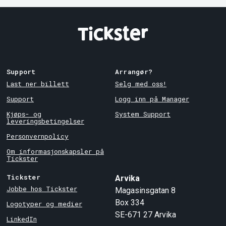
Support
Arrangør?
Last ner billett
Selg med oss!
Support
Logg inn på Manager
Kjøps- og
System Support
leveringsbetingelser
Personvernpolicy
Om informasjonskapsler på
Tickster
Tickster
Arvika
Jobbe hos Tickster
Magasinsgatan 8
Box 334
Logotyper og medier
SE-671 27
Arvika
LinkedIn