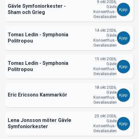
9 okt 2026,
Gävle Symfoniorkester -
Gävle
Kjøp
Sham och Grieg
Konserthus -
Support
Gevaliasalen
14 okt 2026,
Tomas Ledin - Symphonia
Gävle
Kjøp
Politropou
Konserthus -
Gevaliasalen
15 okt 2026,
Tomas Ledin - Symphonia
Gävle
Kjøp
Politropou
Konserthus -
Gevaliasalen
18 okt 2026,
Om Tickster
Gävle
Eric Ericsons Kammarkör
Kjøp
Konserthus -
Gevaliasalen
23 okt 2026,
Lena Jonsson möter Gävle
Gävle
Kjøp
Symfoniorkester
Konserthus -
Gevaliasalen