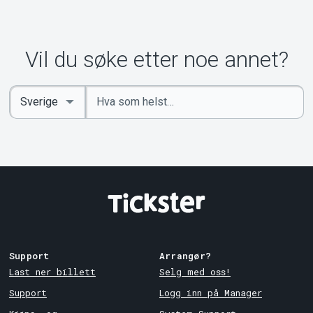
Vil du søke etter noe annet?
Angi
Select
nøkkelord
Country
Support
Arrangør?
Last ner billett
Selg med oss!
Support
Logg inn på Manager