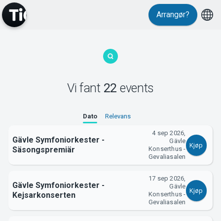
Events
Arrangør?
Vi fant
22
events
Dato
Relevans
MyTickster
4 sep 2026,
Gävle Symfoniorkester -
Gävle
Kjøp
Säsongspremiär
Konserthus -
Gevaliasalen
17 sep 2026,
Gävle Symfoniorkester -
Gävle
Kjøp
Kejsarkonserten
Konserthus -
Gevaliasalen