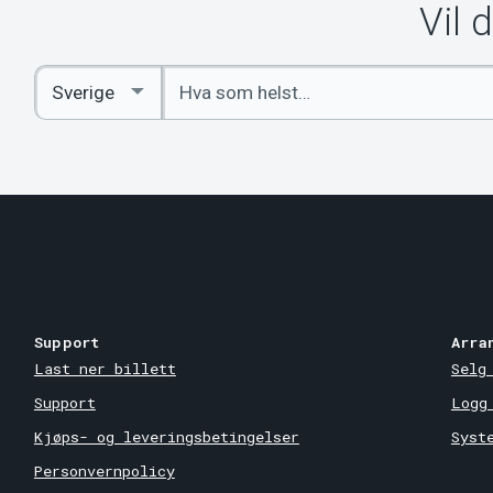
Vil 
Angi
Select
nøkkelord
Country
Support
Arra
Last ner billett
Selg
Support
Logg
Kjøps- og leveringsbetingelser
Syst
Personvernpolicy