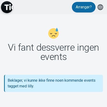
Arrangør?
MyTickster
Vi fant dessverre ingen
Support
events
Beklager, vi kunne ikke finne noen kommende events
Om Tickster
tagget med lilly.