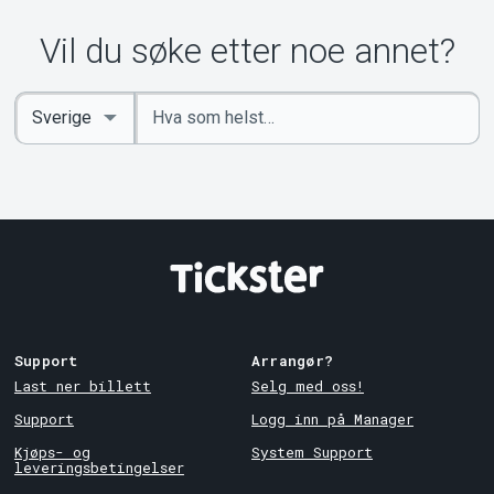
Vil du søke etter noe annet?
Angi
Select
nøkkelord
Country
Support
Arrangør?
Last ner billett
Selg med oss!
Support
Logg inn på Manager
Kjøps- og
System Support
leveringsbetingelser