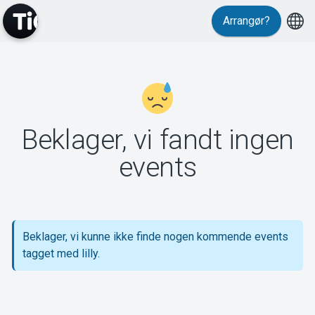
Arrangør?
MyTickster
Beklager, vi fandt ingen
Support
events
Beklager, vi kunne ikke finde nogen kommende events
Om Tickster
tagget med lilly.