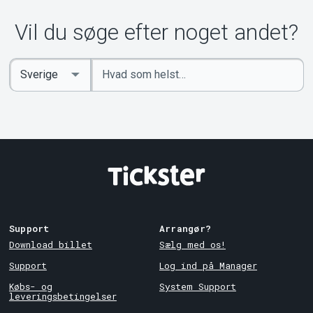
Vil du søge efter noget andet?
Indtast
Select
søgeord
Country
Support
Arrangør?
Download billet
Sælg med os!
Support
Log ind på Manager
Købs- og
System Support
leveringsbetingelser