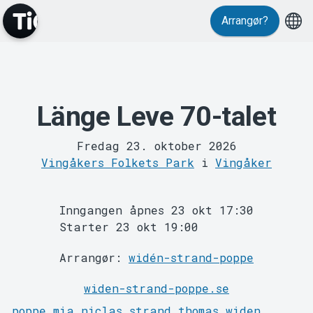
Arrangør?
Events
Länge Leve 70-talet
Fredag 23. oktober 2026
Vingåkers Folkets Park
i
Vingåker
Inngangen åpnes 23 okt 17:30
Starter 23 okt 19:00
Arrangør:
widén-strand-poppe
MyTickster
widen-strand-poppe.se
poppe
mia
niclas
strand
thomas
widen