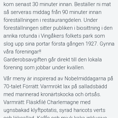
kom senast 30 minuter innan. Beställer ni mat
så serveras middag från 90 minuter innan
föreställningen i restaurangdelen. Under
föreställningen sitter publiken i biosittning i den
anrika rotunda i Vingåkers folkets park som
slog upp sina portar första gången 1927. Gynna
våra föreningar!!
Garderobsavgiften går direkt till den lokala
förening som jobbar under kvällen.
Vår meny är inspirerad av Nobelmiddagarna på
70-talet Förrätt: Varmrökt lax på salladsbädd
med marinerad kronärtskocka och örtsås.
Varmrätt: Fläskfilé Charlemagne med
ugnsbakad klyftpotatis, syrad haricots verts
och löksallad. Kaffe och mjuk kaka inklusive