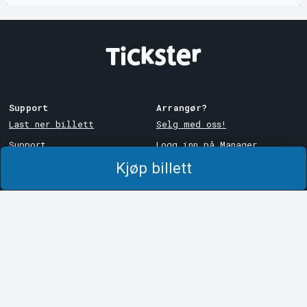
Support
Arrangør?
Last ner billett
Selg med oss!
Support
Logg inn på Manager
Kjøp billett
Kjøps- og
System Support
leveringsbetingelser
Personvernpolicy
Om informasjonskapsler på
Tickster
Tickster
Arvika
Jobbe hos Tickster
Magasinsgatan 8
Box 334
Logotyper og medier
SE-671 27
Arvika