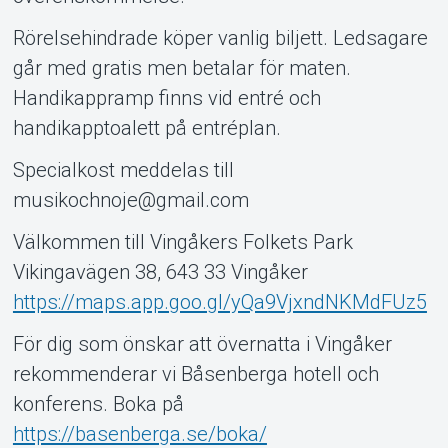
Rörelsehindrade köper vanlig biljett. Ledsagare
går med gratis men betalar för maten.
Handikappramp finns vid entré och
handikapptoalett på entréplan.
Specialkost meddelas till
musikochnoje@gmail.com
Välkommen till Vingåkers Folkets Park
Vikingavägen 38, 643 33 Vingåker
https://maps.app.goo.gl/yQa9VjxndNKMdFUz5
För dig som önskar att övernatta i Vingåker
rekommenderar vi Båsenberga hotell och
konferens. Boka på
https://basenberga.se/boka/