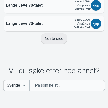
7 nov 2026,
Länge Leve 70-talet
Vingåkers
Kjøp
Folkets Park
8 nov 2026,
Länge Leve 70-talet
Vingåkers
Kjøp
Folkets Park
Neste side
Vil du søke etter noe annet?
Angi
Select
nøkkelord
Country