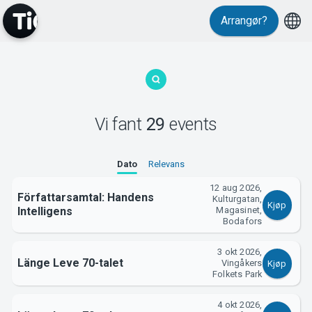
Events
Arrangør?
Vi fant
29
events
MyTickster
Dato
Relevans
12 aug 2026,
Författarsamtal: Handens
Kulturgatan,
Kjøp
Intelligens
Magasinet,
Bodafors
3 okt 2026,
Länge Leve 70-talet
Vingåkers
Kjøp
Folkets Park
4 okt 2026,