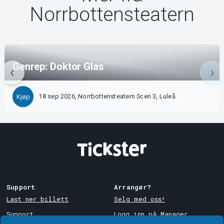
Norrbottensteatern
Genrep: Doktor Glas
18 sep 2026, Norrbottensteatern Scen 3, Luleå
Kjøp
Support
Arrangør?
Last ner billett
Selg med oss!
Support
Logg inn på Manager