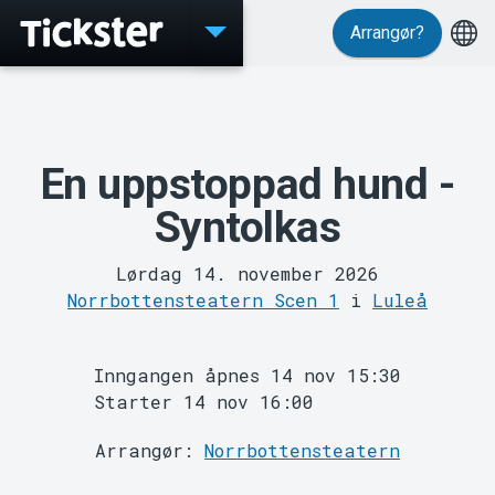
Arrangør?
Events
En uppstoppad hund -
Syntolkas
Lørdag 14. november 2026
Norrbottensteatern Scen 1
i
Luleå
MyTickster
Inngangen åpnes 14 nov 15:30
Starter 14 nov 16:00
Arrangør:
Norrbottensteatern