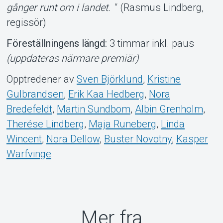
gånger runt om i landet. "
(Rasmus Lindberg,
regissör)
Föreställningens längd:
3 timmar inkl. paus
(uppdateras närmare premiär)
Opptredener av
Sven Björklund
,
Kristine
Gulbrandsen
,
Erik Kaa Hedberg
,
Nora
Bredefeldt
,
Martin Sundbom
,
Albin Grenholm
,
Therése Lindberg
,
Maja Runeberg
,
Linda
Wincent
,
Nora Dellow
,
Buster Novotny
,
Kasper
Warfvinge
Mer fra