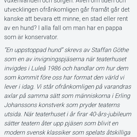
vuxenvärlden och sorgen. Även om tiden och
utvecklingen ofrånkomligen går framåt går det
kanske att bevara ett minne, en stad eller rent
av en hund? I alla fall om man har en pappa
som är konservator.
”En uppstoppad hund” skrevs av Staffan Göthe
som en av invigningspjäserna när teaterhuset
invigdes i Luleå 1986 och handlar om hur dem
som kommit före oss har format den värld vi
lever i idag. Vi står ofrånkomligen på varandras
axlar på samma sätt som människorna i Erling
Johanssons konstverk som pryder teaterns
utsida. När teaterhuset i år firar 40-års-jubileum
sätter teatern åter upp pjäsen som blivit en
modern svensk klassiker som spelats åtskilliga