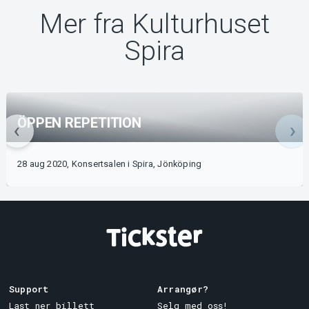
Mer fra Kulturhuset
Spira
ÖPPEN REPETITION
28 aug 2020, Konsertsalen i Spira, Jönköping
Support
Arrangør?
Last ner billett
Selg med oss!