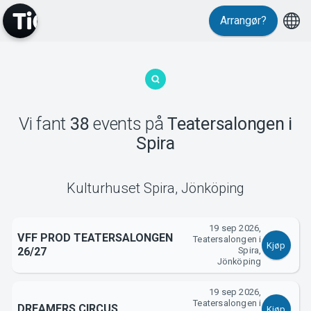
Events
Arrangør?
Vi fant
38
events
på
Teatersalongen i
Spira
MyTickster
Kulturhuset Spira
,
Jönköping
19 sep 2026,
VFF PROD TEATERSALONGEN
Teatersalongen i
Kjøp
26/27
Spira,
Jönköping
19 sep 2026,
Teatersalongen i
DREAMERS CIRCUS
Kjøp