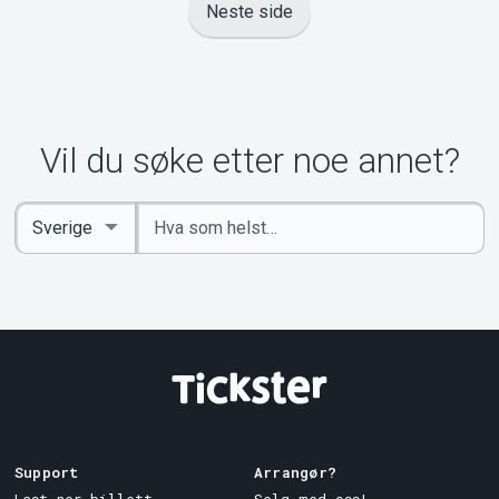
Neste side
Vil du søke etter noe annet?
Angi
Select
nøkkelord
Country
Support
Arrangør?
Last ner billett
Selg med oss!