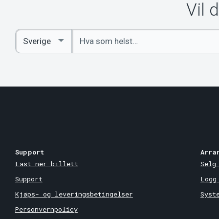
Vil 
Angi
Select
nøkkelord
Country
Support
Arra
Last ner billett
Selg
Support
Logg
Kjøps- og leveringsbetingelser
Syst
Personvernpolicy