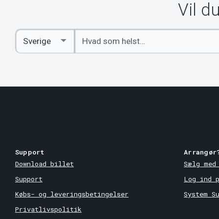
Vil d
Indtast
Select
søgeord
Country
Support
Arrangør
Download billet
Sælg med
Support
Log ind 
Købs- og leveringsbetingelser
System S
Privatlivspolitik