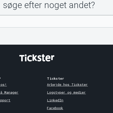
u søge efter noget andet?
?
Tickster
 os!
Arbejde hos Tickster
på Manager
Logotyper og medier
upport
LinkedIn
Facebook