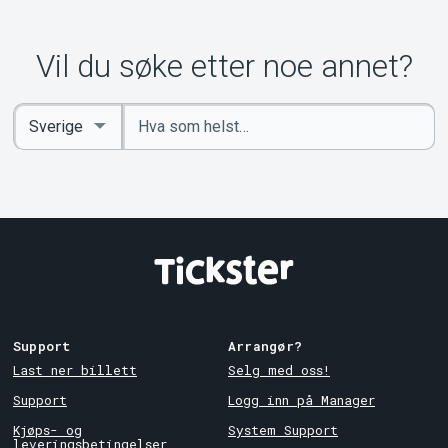
Vil du søke etter noe annet?
Angi
Select
nøkkelord
Country
Support
Arrangør?
Last ner billett
Selg med oss!
Support
Logg inn på Manager
Kjøps- og
System Support
leveringsbetingelser