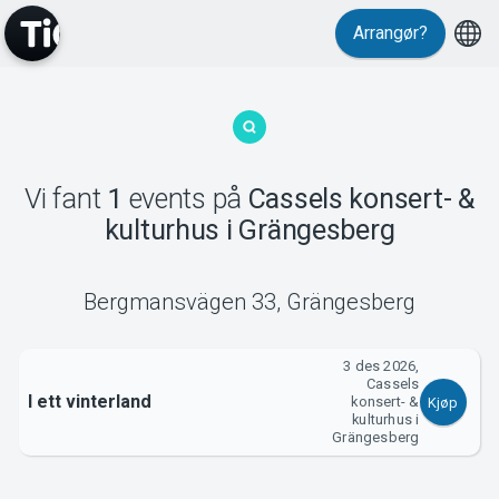
Arrangør?
MyTickster
Vi fant
1
events
på
Cassels konsert- &
kulturhus i Grängesberg
Support
Bergmansvägen 33
,
Grängesberg
3 des 2026,
Cassels
I ett vinterland
Om Tickster
konsert- &
Kjøp
kulturhus i
Grängesberg