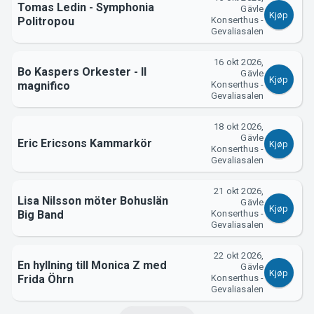
Tomas Ledin - Symphonia
Gävle
Kjøp
Politropou
Konserthus -
Gevaliasalen
16 okt 2026,
Bo Kaspers Orkester - ll
Gävle
Kjøp
magnifico
Konserthus -
Gevaliasalen
18 okt 2026,
Gävle
Eric Ericsons Kammarkör
Kjøp
Konserthus -
Gevaliasalen
21 okt 2026,
Lisa Nilsson möter Bohuslän
Gävle
Kjøp
Big Band
Konserthus -
Gevaliasalen
22 okt 2026,
En hyllning till Monica Z med
Gävle
Kjøp
Frida Öhrn
Konserthus -
Gevaliasalen