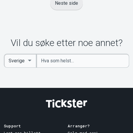
Neste side
Vil du søke etter noe annet?
Angi
Select
nøkkelord
Country
Support
Arrangør?
Last ner billett
Selg med oss!