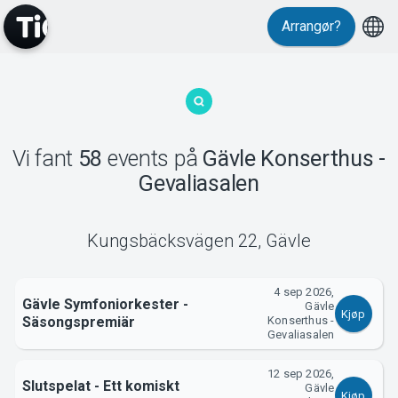
Events
Arrangør?
Vi fant
58
events
på
Gävle Konserthus -
Gevaliasalen
MyTickster
Kungsbäcksvägen 22
,
Gävle
4 sep 2026,
Gävle Symfoniorkester -
Gävle
Kjøp
Säsongspremiär
Konserthus -
Gevaliasalen
12 sep 2026,
Slutspelat - Ett komiskt
Gävle
Kjøp