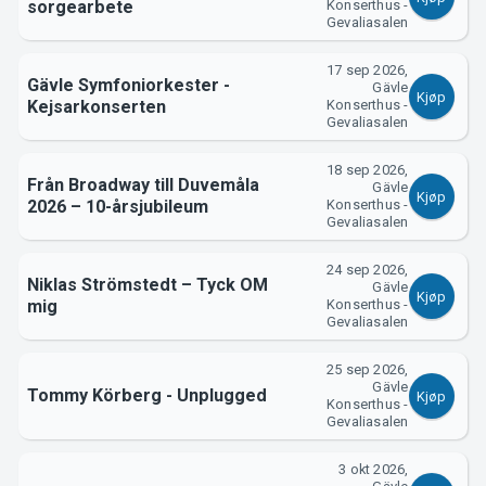
sorgearbete
Konserthus -
Gevaliasalen
Support
17 sep 2026,
Gävle Symfoniorkester -
Gävle
Kjøp
Kejsarkonserten
Konserthus -
Gevaliasalen
18 sep 2026,
Från Broadway till Duvemåla
Gävle
Kjøp
2026 – 10-årsjubileum
Konserthus -
Gevaliasalen
24 sep 2026,
Niklas Strömstedt – Tyck OM
Gävle
Kjøp
mig
Konserthus -
Gevaliasalen
Om Tickster
25 sep 2026,
Gävle
Tommy Körberg - Unplugged
Kjøp
Konserthus -
Gevaliasalen
3 okt 2026,