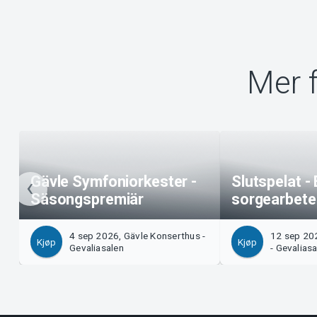
Mer 
Gävle Symfoniorkester -
Slutspelat -
Säsongspremiär
sorgearbete
4 sep 2026, Gävle Konserthus -
12 sep 20
Kjøp
Kjøp
Gevaliasalen
- Gevalias