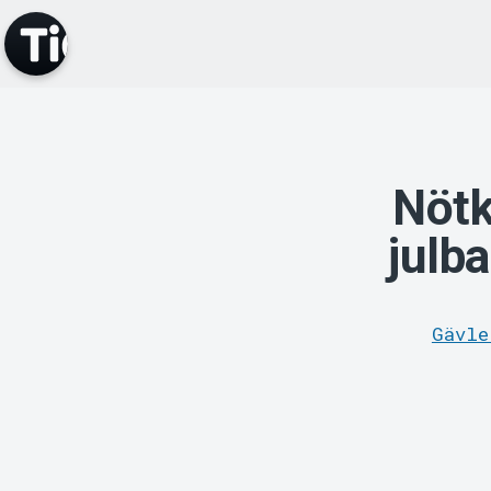
Nötk
julba
Gävle