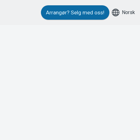
Norsk
Arrangør?
Selg med oss!