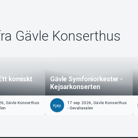
fra Gävle Konserthus
 Ett komiskt
Gävle Symfoniorkester -
Kejsarkonserten
26, Gävle Konserthus
17 sep 2026, Gävle Konserthus
Kjøp
alen
- Gevaliasalen