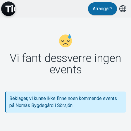
Arrangør?
MyTickster
Vi fant dessverre ingen
Support
events
Beklager, vi kunne ikke finne noen kommende events
Om Tickster
på Nornäs Bygdegård i Sörsjön.