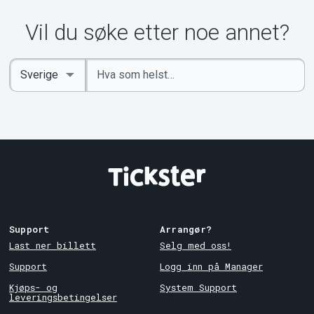
Vil du søke etter noe annet?
Angi
Select
nøkkelord
Country
Support
Arrangør?
Last ner billett
Selg med oss!
Support
Logg inn på Manager
Kjøps- og
System Support
leveringsbetingelser