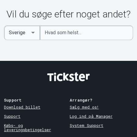
Om Tickster
Vil du søge efter noget andet?
Indtast
Select
søgeord
Country
Support
Arrangør?
Download billet
Sælg med os!
Support
Log ind på Manager
Købs- og
System Support
leveringsbetingelser