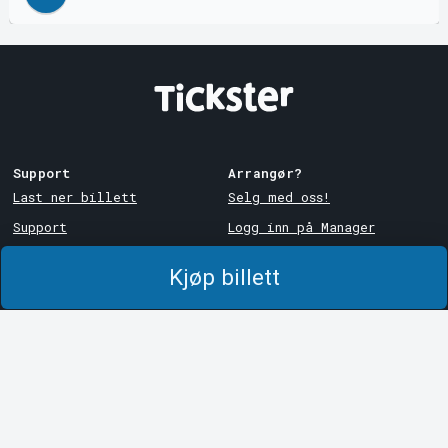
Support
Arrangør?
Last ner billett
Selg med oss!
Support
Logg inn på Manager
Kjøps- og
System Support
leveringsbetingelser
Kjøp billett
Personvernpolicy
Om informasjonskapsler på
Tickster
Tickster
Arvika
Jobbe hos Tickster
Magasinsgatan 8
Box 334
Logotyper og medier