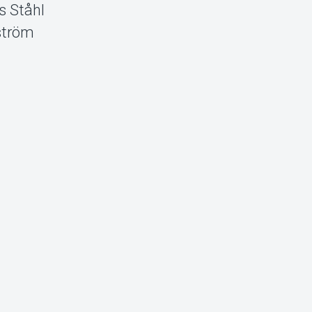
s Ståhl
ström