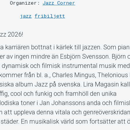
Organizer:
Jazz Corner
jazz
fribiljett
zz 2026!
a karriären bottnat i kärlek till jazzen. Som pian
ner av ingen mindre än Esbjörn Svensson. Björn
dynamisk och filmisk instrumental musik med 
n kommer från bl. a., Charles Mingus, Theloniou
iska album Jazz på svenska. Lira Magasin kal
ig, cool och funkig och framhöll den unika
odiska toner i Jan Johanssons anda och filmis
n att uppleva denna vitala och genreöverskrida
re städer. En musikalisk värld som fortsätter att 