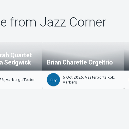
e from Jazz Corner
rrah Quartet
a Sedgwick
Brian Charette Orgeltrio
5 Oct 2026, Västerports kök,
26, Varbergs Teater
Buy
Varberg