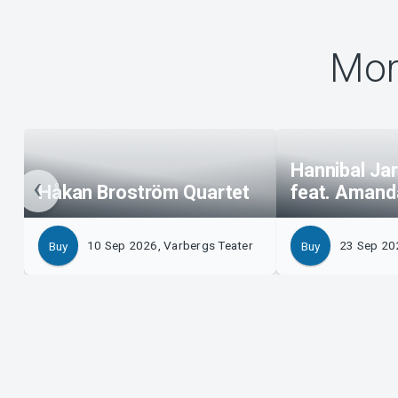
Mor
Hannibal Ja
Håkan Broström Quartet
feat. Amand
10 Sep 2026, Varbergs Teater
23 Sep 20
Buy
Buy