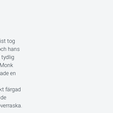
ist tog
 och hans
tydlig
s Monk
lade en
kt färgad
nde
överraska.