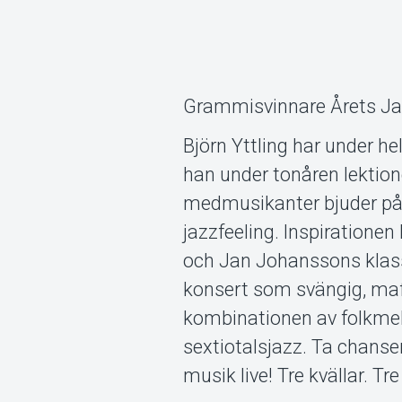
Grammisvinnare Årets Ja
Björn Yttling har under hel
han under tonåren lektio
medmusikanter bjuder på 
jazzfeeling. Inspiratione
och Jan Johanssons klass
konsert som svängig, maff
kombinationen av folkmel
sextiotalsjazz. Ta chanse
musik live! Tre kvällar. T