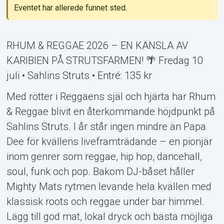
Eventet har allerede funnet sted.
RHUM & REGGAE 2026 – EN KÄNSLA AV
Support
KARIBIEN PÅ STRUTSFARMEN! 🌴 Fredag 10
juli • Sahlins Struts • Entré: 135 kr
Med rötter i Reggaens själ och hjärta har Rhum
& Reggae blivit en återkommande höjdpunkt på
Sahlins Struts. I år står ingen mindre än Papa
Dee för kvällens liveframträdande – en pionjär
inom genrer som reggae, hip hop, dancehall,
soul, funk och pop. Bakom DJ-båset håller
Mighty Mats rytmen levande hela kvällen med
Om Tickster
klassisk roots och reggae under bar himmel.
Lägg till god mat, lokal dryck och bästa möjliga