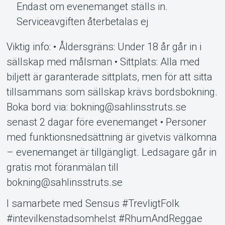
Endast om evenemanget ställs in.
Serviceavgiften återbetalas ej
Viktig info: • Åldersgräns: Under 18 år går in i
sällskap med målsman • Sittplats: Alla med
biljett är garanterade sittplats, men för att sitta
tillsammans som sällskap krävs bordsbokning.
Boka bord via: bokning@sahlinsstruts.se
senast 2 dagar före evenemanget • Personer
med funktionsnedsättning är givetvis välkomna
– evenemanget är tillgängligt. Ledsagare går in
gratis mot föranmälan till
bokning@sahlinsstruts.se
I samarbete med Sensus #TrevligtFolk
#intevilkenstadsomhelst #RhumAndReggae