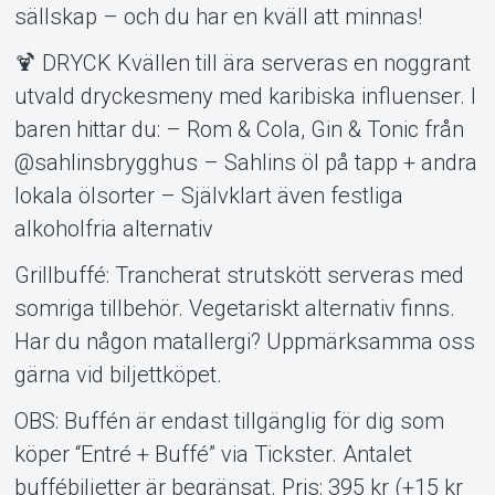
sällskap – och du har en kväll att minnas!
🍹 DRYCK Kvällen till ära serveras en noggrant
utvald dryckesmeny med karibiska influenser. I
baren hittar du: – Rom & Cola, Gin & Tonic från
@sahlinsbrygghus – Sahlins öl på tapp + andra
lokala ölsorter – Självklart även festliga
alkoholfria alternativ
Grillbuffé: Trancherat strutskött serveras med
somriga tillbehör. Vegetariskt alternativ finns.
Har du någon matallergi? Uppmärksamma oss
gärna vid biljettköpet.
OBS: Buffén är endast tillgänglig för dig som
köper “Entré + Buffé” via Tickster. Antalet
buffébiljetter är begränsat. Pris: 395 kr (+15 kr