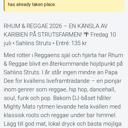
has already taken place.
RHUM & REGGAE 2026 – EN KÄNSLA AV
Support
KARIBIEN PÅ STRUTSFARMEN! 🌴 Fredag 10
juli • Sahlins Struts • Entré: 135 kr
Med rötter i Reggaens själ och hjärta har Rhum
& Reggae blivit en återkommande höjdpunkt på
Sahlins Struts. I år står ingen mindre än Papa
Dee för kvällens liveframträdande – en pionjär
inom genrer som reggae, hip hop, dancehall,
soul, funk och pop. Bakom DJ-båset håller
Mighty Mats rytmen levande hela kvällen med
About Tickster
klassisk roots och reggae under bar himmel.
Lägg till god mat, lokal dryck och bästa möjliga