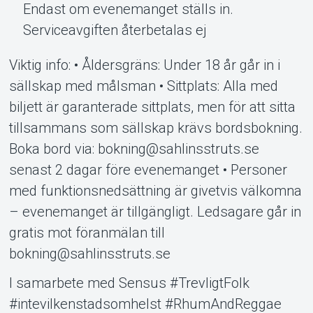
Endast om evenemanget ställs in.
Serviceavgiften återbetalas ej
Viktig info: • Åldersgräns: Under 18 år går in i
sällskap med målsman • Sittplats: Alla med
biljett är garanterade sittplats, men för att sitta
tillsammans som sällskap krävs bordsbokning.
Boka bord via: bokning@sahlinsstruts.se
senast 2 dagar före evenemanget • Personer
med funktionsnedsättning är givetvis välkomna
– evenemanget är tillgängligt. Ledsagare går in
gratis mot föranmälan till
bokning@sahlinsstruts.se
I samarbete med Sensus #TrevligtFolk
#intevilkenstadsomhelst #RhumAndReggae