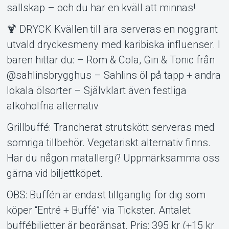
sällskap – och du har en kväll att minnas!
🍹 DRYCK Kvällen till ära serveras en noggrant
utvald dryckesmeny med karibiska influenser. I
baren hittar du: – Rom & Cola, Gin & Tonic från
@sahlinsbrygghus – Sahlins öl på tapp + andra
lokala ölsorter – Självklart även festliga
alkoholfria alternativ
Grillbuffé: Trancherat strutskött serveras med
somriga tillbehör. Vegetariskt alternativ finns.
Har du någon matallergi? Uppmärksamma oss
gärna vid biljettköpet.
OBS: Buffén är endast tillgänglig för dig som
köper “Entré + Buffé” via Tickster. Antalet
buffébiljetter är begränsat. Pris: 395 kr (+15 kr