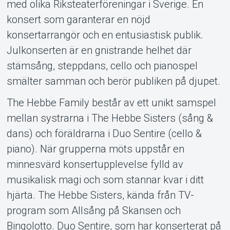
Om Tickster
med olika Riksteaterföreningar i Sverige. En
konsert som garanterar en nöjd
konsertarrangör och en entusiastisk publik.
Julkonserten är en gnistrande helhet där
stämsång, steppdans, cello och pianospel
smälter samman och berör publiken på djupet.
The Hebbe Family består av ett unikt samspel
mellan systrarna i The Hebbe Sisters (sång &
dans) och föräldrarna i Duo Sentire (cello &
piano). När grupperna möts uppstår en
minnesvärd konsertupplevelse fylld av
musikalisk magi och som stannar kvar i ditt
hjärta. The Hebbe Sisters, kända från TV-
program som Allsång på Skansen och
Bingolotto. Duo Sentire, som har konserterat på