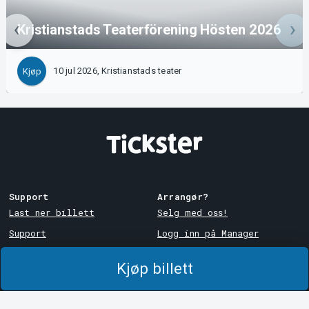
Kristianstads Teaterförening Hösten 2026
10 jul 2026, Kristianstads teater
Kjøp
Support
Arrangør?
Last ner billett
Selg med oss!
Support
Logg inn på Manager
Kjøps- og
System Support
leveringsbetingelser
Kjøp billett
Personvernpolicy
Om informasjonskapsler på