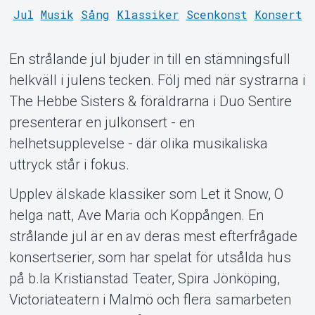
Jul
Musik
Sång
Klassiker
Scenkonst
Konsert
En strålande jul bjuder in till en stämningsfull
helkväll i julens tecken. Följ med när systrarna i
The Hebbe Sisters & föräldrarna i Duo Sentire
Support
presenterar en julkonsert - en
helhetsupplevelse - där olika musikaliska
uttryck står i fokus.
Upplev älskade klassiker som Let it Snow, O
helga natt, Ave Maria och Koppången. En
strålande jul är en av deras mest efterfrågade
konsertserier, som har spelat för utsålda hus
på b.la Kristianstad Teater, Spira Jönköping,
Victoriateatern i Malmö och flera samarbeten