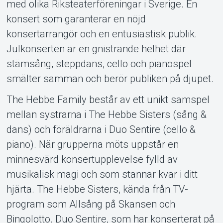
About Tickster
med olika Riksteaterföreningar i Sverige. En
konsert som garanterar en nöjd
konsertarrangör och en entusiastisk publik.
Julkonserten är en gnistrande helhet där
stämsång, steppdans, cello och pianospel
smälter samman och berör publiken på djupet.
The Hebbe Family består av ett unikt samspel
mellan systrarna i The Hebbe Sisters (sång &
dans) och föräldrarna i Duo Sentire (cello &
piano). När grupperna möts uppstår en
minnesvärd konsertupplevelse fylld av
musikalisk magi och som stannar kvar i ditt
hjärta. The Hebbe Sisters, kända från TV-
program som Allsång på Skansen och
Bingolotto. Duo Sentire, som har konserterat på