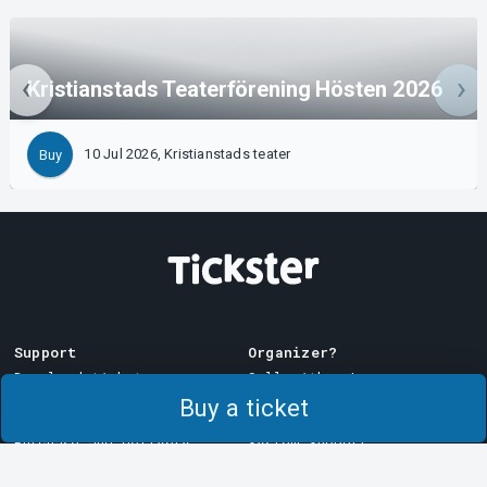
Kristianstads Teaterförening Hösten 2026
10 Jul 2026, Kristianstads teater
Buy
Support
Organizer?
Download ticket
Sell with us!
Buy a ticket
Support
Log in to Manager
Purchase and delivery
System Support
conditions