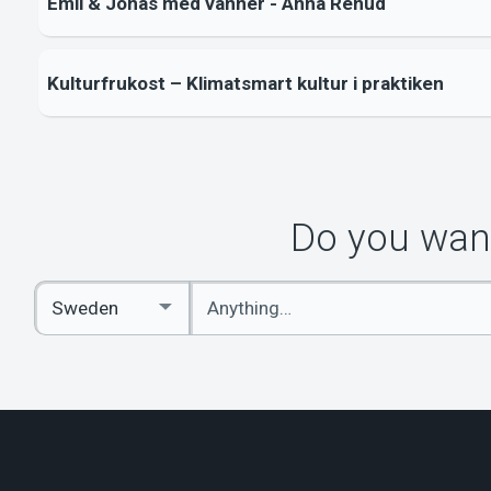
Emil & Jonas med vänner - Anna Renud
Kulturfrukost – Klimatsmart kultur i praktiken
Do you want
Enter
Select
keywords
Country