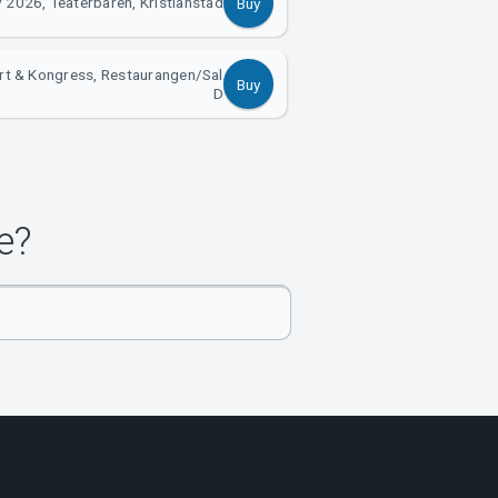
 2026, Teaterbaren, Kristianstad
Buy
rt & Kongress, Restaurangen/Sal
Buy
D
e?